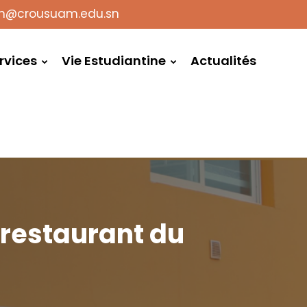
on@crousuam.edu.sn
rvices
Vie Estudiantine
Actualités
 restaurant du