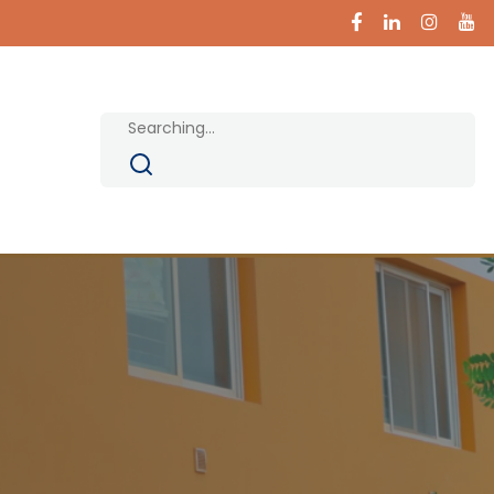
Search
for: