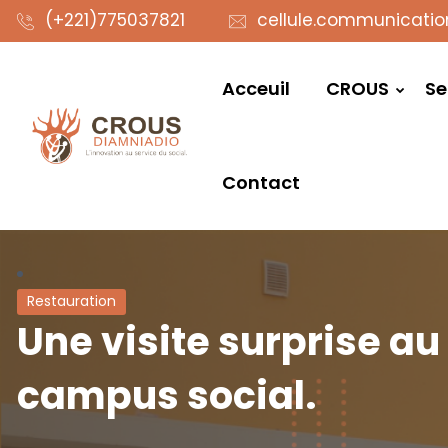
(+221)775037821
cellule.communicati
Acceuil
CROUS
Se
Contact
Restauration
Une visite surprise au
campus social.