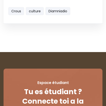
Crous
culture
Diamniadio
Espace étudiant
Tu es étudiant ?
Connecte toi a la