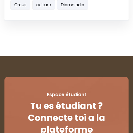
Crous
culture
Diamniadio
Espace étudiant
Tu es étudiant ?
Connecte toi a la
plateforme