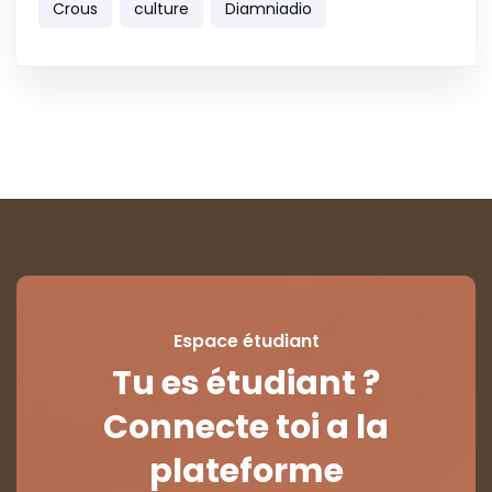
Crous
culture
Diamniadio
Espace étudiant
Tu es étudiant ?
Connecte toi a la
plateforme