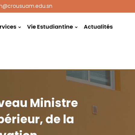
on@crousuam.edu.sn
rvices
Vie Estudiantine
Actualités
veau Ministre
érieur, de la