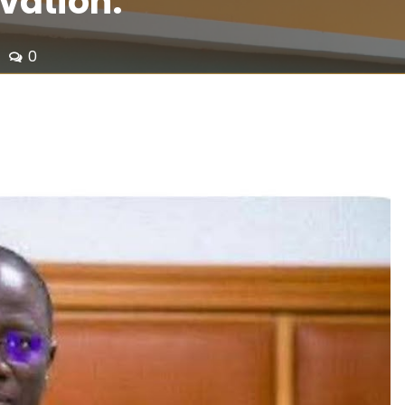
vation.
0