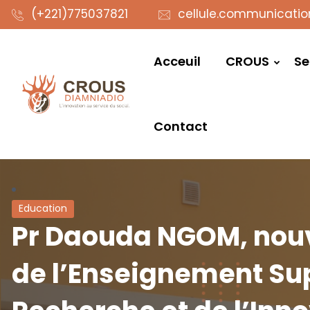
(+221)775037821
cellule.communicati
Acceuil
CROUS
Se
Contact
Education
Pr Daouda NGOM, nou
de l’Enseignement Sup