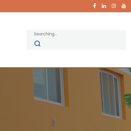
Search
for: