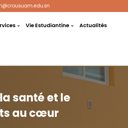
on@crousuam.edu.sn
rvices
Vie Estudiantine
Actualités
a santé et le
nts au cœur