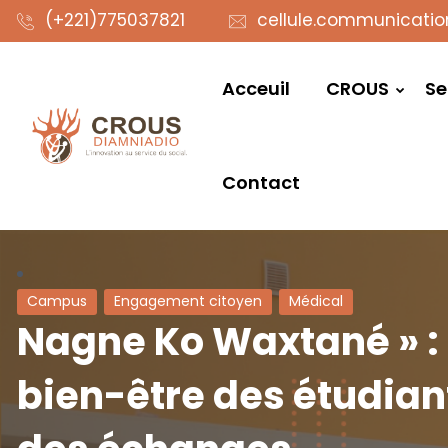
(+221)775037821
cellule.communicati
Acceuil
CROUS
Se
Contact
Campus
Engagement citoyen
Médical
Nagne Ko Waxtané » : l
bien-être des étudia