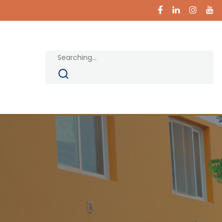
Search
for: