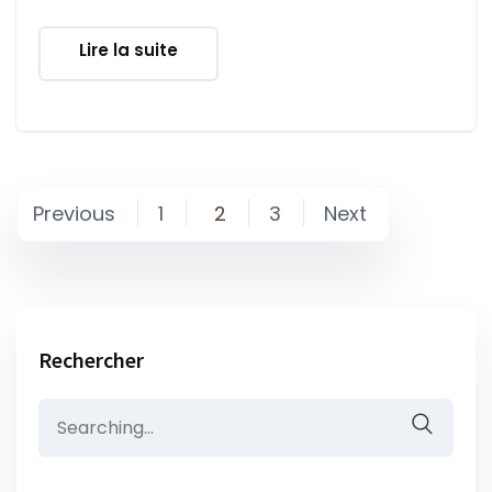
Lire la suite
Posts
Previous
1
2
3
Next
pagination
Rechercher
Search
for: